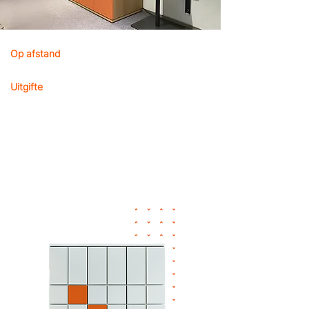
Op afstand
uitgifte van vervangende
apparaten
Uitgifte
– "C"-artikelen
Levering aan de afdeling
Beheer van pool-IT-apparaten
Optimalisatie van de apparaatuitrol
Uitgifte van bestellingen