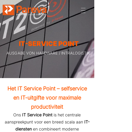
IT-SERVICE POINT
AUSGABE VON HARDWARE / INTRALOGISTIK.
Het IT Service Point – selfservice
en IT-uitgifte voor maximale
productiviteit
Ons
IT Service Point
is het centrale
aanspreekpunt voor een breed scala aan
IT-
diensten
en combineert moderne